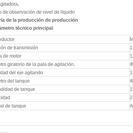
gitadora,
 de observación de nivel de líquido
ría de la producción de producción
metro técnico principal
eductor
M
ión de transmisión
1
a de motor
1
ro giratorio de la pala de agitación.
Φ
dad del eje agitando
1
tro del tanque
Φ
ndidad de tanque
1
idad
2
al de tanque
A