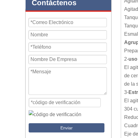
Agitán
Contáctenos
Agita
Tanque
Tanque
Esmalt
Agrup
Prepa
2-
uso
El agi
de cer
de la 
3-
Est
El agi
304 cu
Reduct
Cuadr
Enviar
Eje de