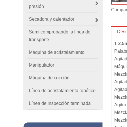
presión
Compart
Secadora y calentador
Desc
Semi comprobando la línea de
transporte
1-
2.5
Palabr
Máquina de acristalamiento
Agitad
Manipulador
Máquin
Mezcl
Máquina de cocción
Agitad
Agita
Línea de acristalamiento robótico
Mezcl
Línea de inspección terminada
Agitro
Mezcla
Mezcla