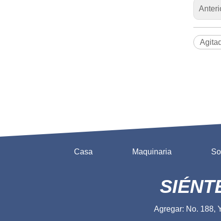
Anteri
Agita
Casa
Maquinaria
So
SIÉNT
Agregar: No. 188, 