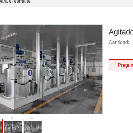
para el esmalte
Agitad
Cantidad:
Pregun