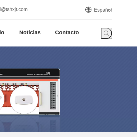
l@tshxjt.com
Español
io
Noticias
Contacto