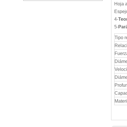
Hoja a
Espejo
4-
Teo
5-
Pará
Tipo r
Relac
Fuerz
Diámet
Veloci
Diáme
Profu
Capac
Materi