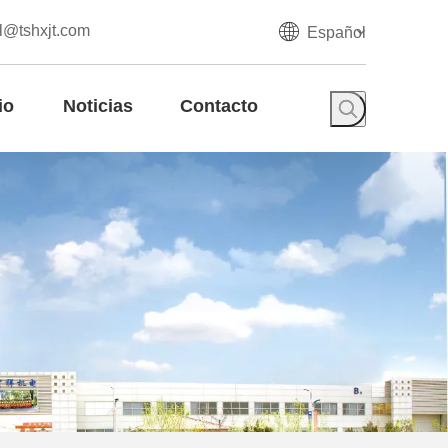
l@tshxjt.com
Español
io
Noticias
Contacto