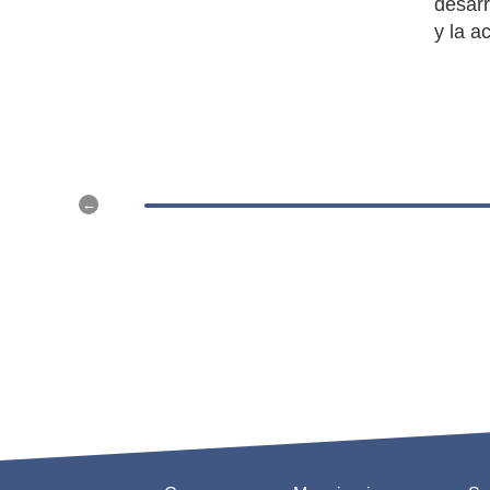
desarr
y la a