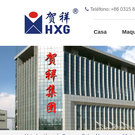

Teléfono: +86 0315 
Casa
Maqu