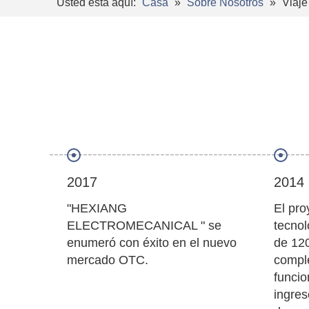
Usted está aquí:
Casa
»
Sobre Nosotros
»
Viaje
2017
2014
"HEXIANG
El pro
ELECTROMECANICAL " se
tecnol
enumeró con éxito en el nuevo
de 120
mercado OTC.
compl
funcio
ingres