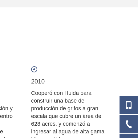
2010
2008
Cooperó con Huida para
Ofici
"
construir una base de
Chaoz
ción y
producción de grifos a gran
listo
Centro
escala que cubre un área de
cerám
628 acres, y comenzó a
HEXI
de
ingresar al agua de alta gama
El eq