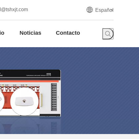
l@tshxjt.com
Español
io
Noticias
Contacto