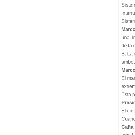
Sistem
Interr
Sistem
Marco
una. I
de la 
B. La 
ambos 
Marco
El mar
extrem
Esta p
Presio
El cin
Cuando
Caña 