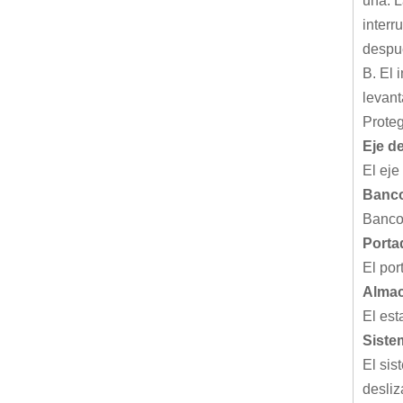
una. L
interr
despué
B. El 
levant
Proteg
Eje d
El eje
Banco
Banco 
Porta
El por
Almac
El est
Siste
El sis
desliz