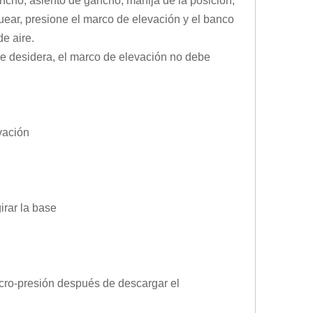
gancho, asiento de gancho, manija de la posición,
uear, presione el marco de elevación y el banco
de aire.
 se desidera, el marco de elevación no debe
vación
irar la base
micro-presión después de descargar el