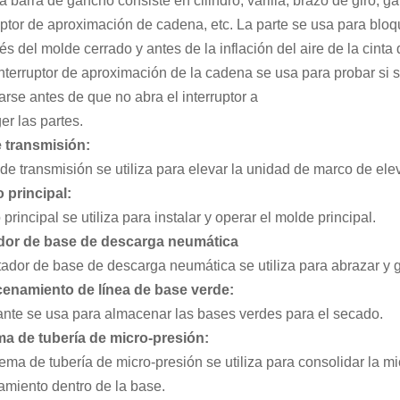
a barra de gancho consiste en cilindro, varilla, brazo de giro, 
uptor de aproximación de cadena, etc. La parte se usa para bloq
s del molde cerrado y antes de la inflación del aire de la cinta 
interruptor de aproximación de la cadena se usa para probar si
arse antes de que no abra el interruptor a
er las partes.
e transmisión:
 de transmisión se utiliza para elevar la unidad de marco de ele
 principal:
principal se utiliza para instalar y operar el molde principal.
dor de base de descarga neumática
tador de base de descarga neumática se utiliza para abrazar y g
enamiento de línea de base verde:
ante se usa para almacenar las bases verdes para el secado.
ma de tubería de micro-presión:
tema de tubería de micro-presión se utiliza para consolidar la 
amiento dentro de la base.