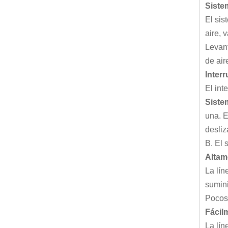
Siste
El sis
aire, 
Levant
de air
Interr
El int
Siste
una. E
desliz
B. El 
Altam
La lín
sumini
Pocos 
Fácil
La lín