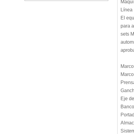
Máquin
Línea 
El equ
para a
sets M
automá
aproba
Marco 
Marco 
Prensa
Ganc
Eje de
Banco 
Porta
Almac
Sistem