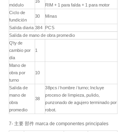
16
módulo
RIM + 1 para falda + 1 para motor
Ciclo de
30
Minas
fundición
Salida diaria
384
PCS
Salida de mano de obra promedio
Q'ty de
cambio por
1
día
Mano de
obra por
10
turno
Salida de
38pcs / hombre / turno; Incluye
mano de
proceso de limpieza, pulido,
38
obra
punzonado de agujero terminado por
promedio
robot.
7- 主要 部件 marca de componentes principales