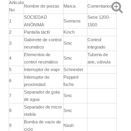
Artículo
Nombre de piezas
Marca
Comentarios
No
SOCIEDAD
Serie 1200-
1
Siemens
ANÓNIMA
1500
2
Pantalla táctil
Kinch
Gabinete de control
Control
3
Smc
neumático
integrado
Elementos de
Tubería de
4
Smc
control neumático
aire, válvula
5
Interruptor de viaje
Schneider
Interruptor de
Pepperl
6
proximidad
fuchs
Separador de gota
7
Smc
de agua
Separador de micro
8
Smc
niebla
Bomba de vacío de
9
Nash
ciclo