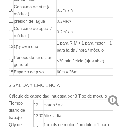
Consumo de aire (/
10
0.3m³ / h
módulo)
11
presión del agua
0.3MPA
Consumo de agua (/
12
0.2m³ / h
módulo)
1 para RIM + 1 para motor + 1
13
Q'ty de moho
para falda / hora / módulo
Período de fundición
14
<30 min / ciclo (ajustable)
general
15
Espacio de piso
60m × 36m
6-SALIDA Y EFICIENCIA
Cálculo de capacidad, muestra por 8 Tipo de módulo
Tiempo
12
Horas / dia
diario de
1200
Mins / día
trabajo
Q'ty del
1 unids de molde / módulo = 1 para